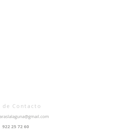
 de Contacto
laraslalaguna@gmail.com
922 25 72 60
o: