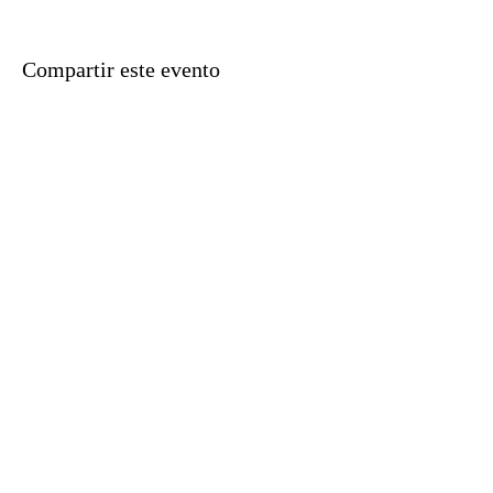
Compartir este evento
Aviso legal
Política de privacidad
Métodos de pago
Contacta con nosotras
Datos de Contacto
Email:
claraslalaguna@gmail.com