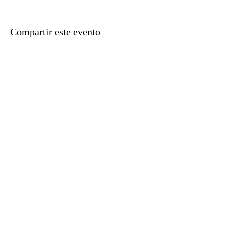
Compartir este evento
Aviso legal
Política de privacidad
Métodos de pago
Contacta con nosotras
Datos de Contacto
Email:
claraslalaguna@gmail.com