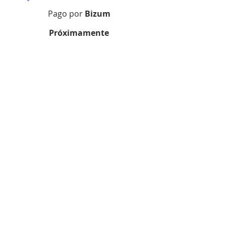
Pago por
Bizum
Próximamente
Aviso legal
Política de privacidad
Métodos de pago
Contacta con nosotras
Datos de Contacto
Email:
claraslalaguna@gmail.com
Teléfono:
922 25 72 60
Dirección: