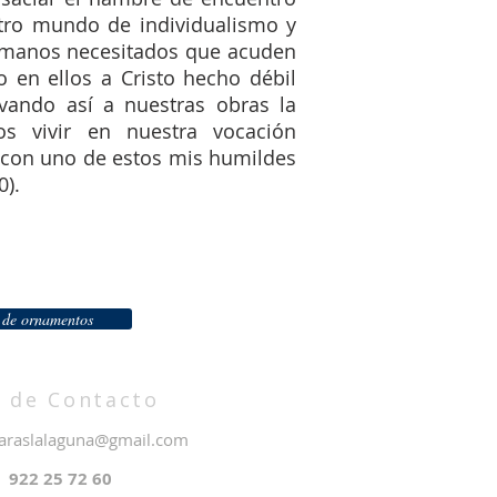
tro mundo de individualismo y
ermanos necesitados que acuden
o en ellos a Cristo hecho débil
evando así a nuestras obras la
os vivir en nuestra vocación
s con uno de estos mis humildes
0).
n de ornamentos
 de Contacto
laraslalaguna@gmail.com
922 25 72 60
o: