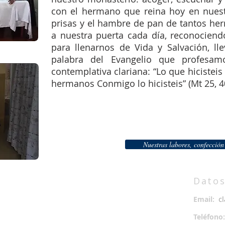
con el hermano que reina hoy en nues
prisas y el hambre de pan de tantos h
a nuestra puerta cada día, reconociend
para llenarnos de Vida y Salvación, ll
palabra del Evangelio que profesam
contemplativa clariana: “Lo que hicistei
hermanos Conmigo lo hicisteis” (Mt 25, 4
Nuestras labores, confecció
Datos
c
Email:
Teléfon